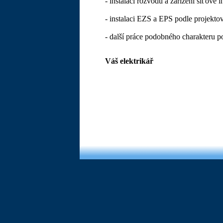
- instalaci rozvodů a zařízení síťové 
- instalaci EZS a EPS podle projekt
- další práce podobného charakteru 
Váš elektrikář