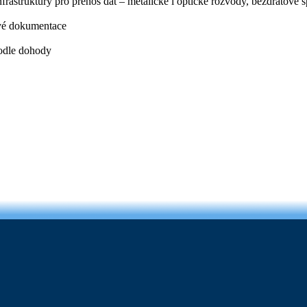
infrastruktury pro přenos dat – metalické i optické rozvody, bezdrátové 
ové dokumentace
podle dohody